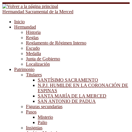
Saltar
al
Hermandad Sacramental de la Merced
contenido
Inicio
Hermandad
Historia
Reglas
Reglamento de Régimen Interno
Escudo
Medalla
Junta de Gobierno
Localización
Patrimonio
Titulares
SANTÍSIMO SACRAMENTO
N.P.J. HUMILDE EN LA CORONACIÓN DE
ESPINAS
SANTA MARÍA DE LA MERCED
SAN ANTONIO DE PADUA
Figuras secundarias
Pasos
Misterio
Palio
Insignias