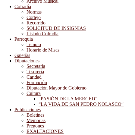
Archivo Musical
Cofradía
Normas
Cortejo
Recorrido
SOLICITUD DE INSIGNIAS
Listado Cofradía
Parroquia
Templo
Horario de Misas
Galerías
Diputaciones
Secretaría
Tesorería
Caridad
Formación
Diputación Mayor de Gobierno
Cultura
“PASIÓN DE LA MERCED”
“LA VIDA DE SAN PEDRO NOLASCO”
Publicaciones
Boletines
Memorias
Pregones
EXALTACIONES