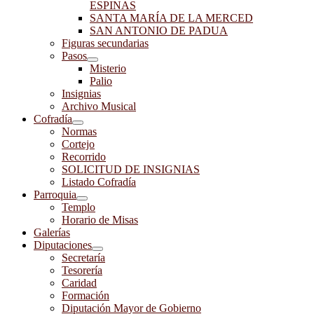
ESPINAS
SANTA MARÍA DE LA MERCED
SAN ANTONIO DE PADUA
Figuras secundarias
Pasos
Misterio
Palio
Insignias
Archivo Musical
Cofradía
Normas
Cortejo
Recorrido
SOLICITUD DE INSIGNIAS
Listado Cofradía
Parroquia
Templo
Horario de Misas
Galerías
Diputaciones
Secretaría
Tesorería
Caridad
Formación
Diputación Mayor de Gobierno